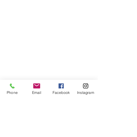
Phone
Email
Facebook
Instagram
遮水シートの下に敷くためのアンダー
ライナーを買わずに済んだのは、
使わなくなって廃棄予定だったH氏から
カーペットの提供があったから。