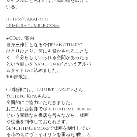
ジャンルにとらわれず活動の場を広げて
いる。
https://takanori-
niimura.tumblr.com/
●CDのご案内
自身三作目となる今作"sanctuary"
ひとりひとり、何にも脅かされることな
く、自分らしくいられる空間があったら
という願いを"sanctuary"というアルバ
ムタイトルに込めました。
500部限定。
CD制作には、Taisuke Takadaさん、
Yoshiko Kiyaさんに
全面的にご協力いただきました。
お二人は西荻窪で
@benchtime_books
という素敵な古書店を営みながら、版画
や絵画を制作しておられます。
Benchtime booksで版画を制作してい
る時の音にヴァイオリンを重ねた3曲、カ