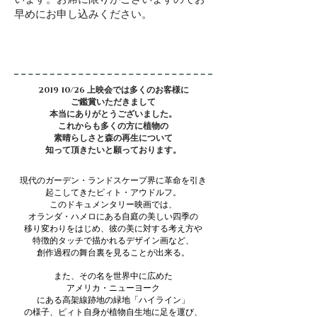
早めにお申し込みください。
2019 10/26 上映会では多くのお客様に
ご鑑賞いただきまして
本当にありがとうございました。
これからも多くの方に植物の
素晴らしさと森の再生について
知って頂きたいと願っております。
現代のガーデン・ランドスケープ界に革命を引き
起こして
きたピィト・アウドルフ。
このドキュメンタリー映画では、
オランダ・ハメロにある自庭の美しい
四季の
移り変わりを
はじめ、
彼の美に対する考え方や
特徴的タッチで描かれる
デザイン画
など、
創作過程の舞台裏を見ることが出来る。
また、その名を世界中に広めた
アメリカ・ニューヨーク
にある
高架線跡地の緑地「ハイライン」
の様子、
ピィト自身が植物自生地に足を運び、