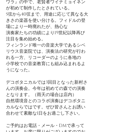
ワラ』の中で、老賢者ワイナミョイネン
が初めて制作したとされている。
5弦から40弦まで、用途に応じて異なる大
きさの楽器を使い分ける。フィドルの登
場により一時廃れたが、熱心な
演奏家たちの功績により19世紀以降再び
注目を集め始める。
フィンランド唯一の音楽大学であるシベ
リウス音楽院では、演奏法の研究が行わ
れる一方、リコーダーのように各地の
小学校での音楽教育にも組み込まれるよ
うになった。
デコボタニカルでは3回目となった新村さ
んの演奏会。今年は初めての森での演奏
となります。（雨天の場合は店内）
自然環境音とのコラボ演奏はデコボタニ
カルならではです。ぜひ皆さんとお誘い
合わせて素敵な1日をお過ごし下さい。
​ご予約はお電話・メール・DMで承って
います。お席に限りがございますのでお