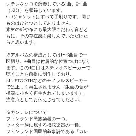
ンテレをソロで演奏している1曲、計4曲
（52分）を収録しています。
CDジャケットはすべて手刷りです。同じ
ものはひとつとしてありません。
素材の紙や布にも最大限こだわり音とと
もに、その存在感も楽しんでいただけた
らと思います。
※アルバムの構成としては1〜3曲目で一
区切り、4曲目は付属的な位置づけになり
ます。この4曲目はステレオスピーカーで
聴くことを前提に制作しており、
Bluetoothなどのモノラルスピーカー
では正しく再生されません（版画の音が
極端に小さく再生されてしまいます）。
注意点としてお伝えさせてください。
※カンテレについて
フィンランド民族楽器の一つ。
ツィター族に属する撥弦楽器の一種。
フィンランド国民的叙事詩である『カレ