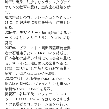
埼玉県出身。幼少よりクラシックヴァイ
オリンの教育を受け、室内楽の経験を積
む。
現代舞踏とのコラボレーションをきっか
けに、即興演奏に興味を持ち、作曲も始
める。
2016年、デザイナー・猿山修氏によるレ
ーベルより、オリジナルCD"scenes"を
発売。
2017年、ピアニスト・鶴田流薩摩琵琶奏
者の石引康子とstrings umを結成し、
日本各地の趣深い場所にて演奏会を重ね
る。2018年には猿山修氏の楽曲を基に、
strings umとして新たな解釈で編曲・
演奏したCD"requiem"を発売。
2020年9月、木版作家taisuke takada
氏の版画制作音にヴァイオリンを重ねた
最新作"sanctuary"を発表。
挿花家・谷匡子氏、パフォーマンスユニ
ット・DamaDamTalをはじめとする多
くの表現者とコラボレーションを行い、