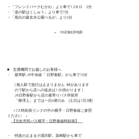
・「フレンドパークむかわ」より車で1.2キロ 2分
・「道の駅はくしゅう」より車で7分
・「尾白の森名水公園べるが」より5分
→ DB店舗近郊地図
■ 交通機関でお越しのお客様へ
・​ 最寄駅 JR中央線「 日野春駅」から車で15分
( 無人駅で急行は止まりません 峠があります
ので駅から店への徒歩は1.5h掛かります )
JR日野春駅から店の最寄りバス停留所
「柳澤上」までは一日6便のみ (土日は1日3便)
バス時刻表リンクの中の横手・日野春線ご参照
ください ↓
【北杜市民バス横手・日野春線時刻表】
・ 特急の止まる小淵沢駅、韮崎駅から車で