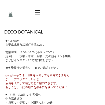
DECO BOTANICAL
〒408-0307
山梨県北杜市武川町柳澤3022-9
営業時間 11:30 - 18:00 (
～17:00 )
冬季
定休日 水曜・木曜・金曜 (その他イベント出店
などはインスタ・FBで告知致します )
★冬季長期休業有り FBでご確認ください
googl mapでは、住所を入力しても案内できません
が、「デコボタニカル」と
店名を入力して頂けるとご案内できます。
もしくは、下記の地図を参考になさってください。
■ お車でお越しのお客様へ
中央高速道路
・須玉IC・長坂IC・小淵沢ICより20分