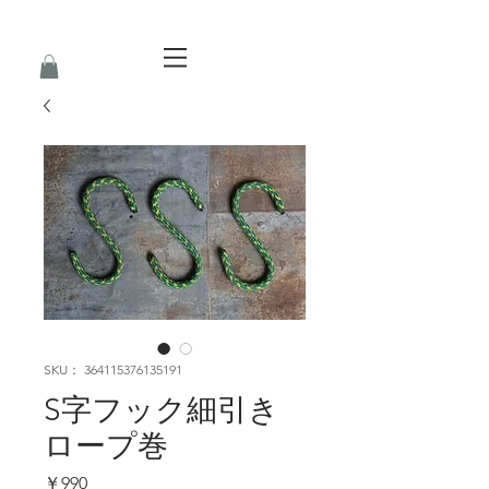
SKU： 364115376135191
S字フック細引き
ロープ巻
価
￥990