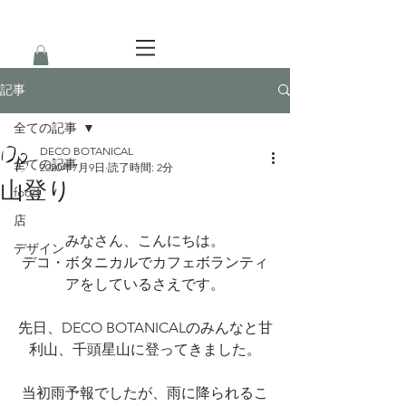
記事
全ての記事
DECO BOTANICAL
全ての記事
2020年7月9日
読了時間: 2分
山登り
food
店
みなさん、こんにちは。
デザイン
デコ・ボタニカルでカフェボランティ
アをしているさえです。
先日、DECO BOTANICALのみんなと甘
利山、千頭星山に登ってきました。
当初雨予報でしたが、雨に降られるこ