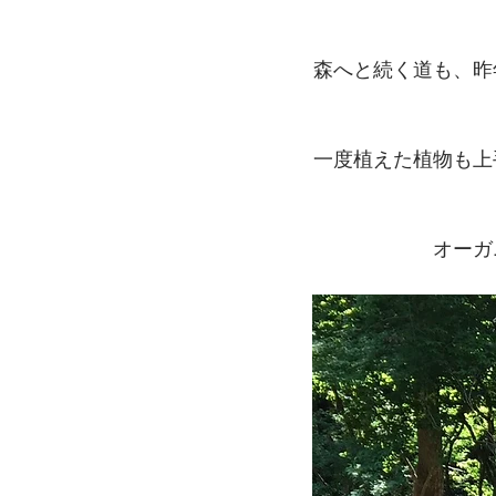
森へと続く道も、昨
一度植えた植物も上
オーガ