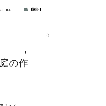
 Online
庭の作
青さへと