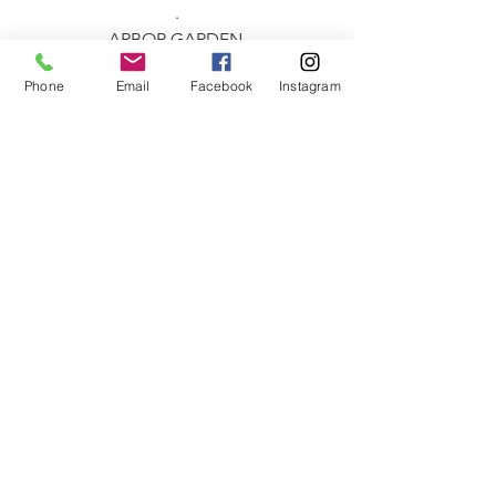
.
ARBOR GARDEN 
＊平井さんについて＊
Phone
Email
Facebook
Instagram
ひらいかずき
1979年生まれ　横須賀市出身
2008年庭作りに興味を持ち山梨に移住
する
北杜市で専門職として園芸の世界へ
多年草を中心としたメンテナンスを学
ぶ
・
2016年よりARBOR GARDENして独立
地域特性に合った多年植物を主にした
庭づくりを提案、
年間を通したメンテナンスを行う
環境にあった植物を使うことを第一に
考え
植物と人が安心して関わることのでき
る