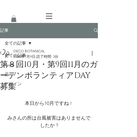
記事
全ての記事
DECO BOTANICAL
全ての記事
2020年7月9日
読了時間: 3分
第８回10月・第9回11月のガ
food
ーデンボランティアDAY
店
デザイン
募集
本日から10月ですね ! 
みさんの所は台風被害はありませんで
したか ?