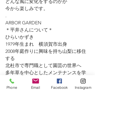
どんな風に変化をするのかが
今から楽しみです。
.
ARBOR GARDEN 
＊平井さんについて＊
ひらいかずき
1979年生まれ　横須賀市出身
2008年庭作りに興味を持ち山梨に移住
する
北杜市で専門職として園芸の世界へ
多年草を中心としたメンテナンスを学
ぶ
・
Phone
Email
Facebook
Instagram
2016年よりARBOR GARDENして独立
地域特性に合った多年植物を主にした
庭づくりを提案、
年間を通したメンテナンスを行う
環境にあった植物を使うことを第一に
考え